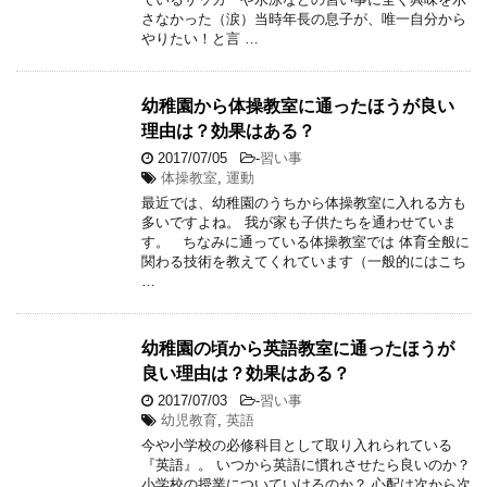
さなかった（涙）当時年長の息子が、唯一自分から
やりたい！と言 …
幼稚園から体操教室に通ったほうが良い
理由は？効果はある？
2017/07/05
-
習い事
体操教室
,
運動
最近では、幼稚園のうちから体操教室に入れる方も
多いですよね。 我が家も子供たちを通わせていま
す。 ちなみに通っている体操教室では 体育全般に
関わる技術を教えてくれています（一般的にはこち
…
幼稚園の頃から英語教室に通ったほうが
良い理由は？効果はある？
2017/07/03
-
習い事
幼児教育
,
英語
今や小学校の必修科目として取り入れられている
『英語』。 いつから英語に慣れさせたら良いのか？
小学校の授業についていけるのか？ 心配は次から次