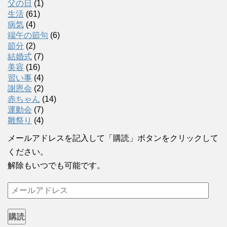
父の日
(1)
生活
(61)
病気
(4)
端午の節句
(6)
節分
(2)
結婚式
(7)
美容
(16)
習い事
(4)
謝恩会
(2)
赤ちゃん
(14)
運動会
(7)
雛祭り
(4)
メールアドレスを記入して「購読」ボタンをクリックして
ください。
解除もいつでも可能です。
メ
ー
ル
購読