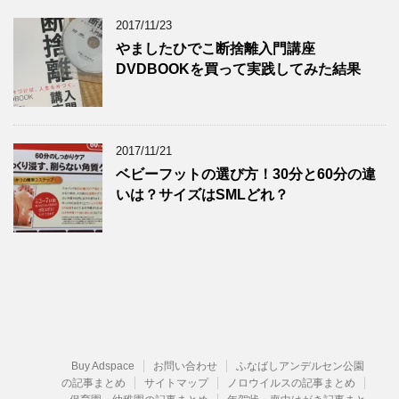
2017/11/23
やましたひでこ断捨離入門講座
DVDBOOKを買って実践してみた結果
2017/11/21
ベビーフットの選び方！30分と60分の違
いは？サイズはSMLどれ？
Buy Adspace
お問い合わせ
ふなばしアンデルセン公園
の記事まとめ
サイトマップ
ノロウイルスの記事まとめ