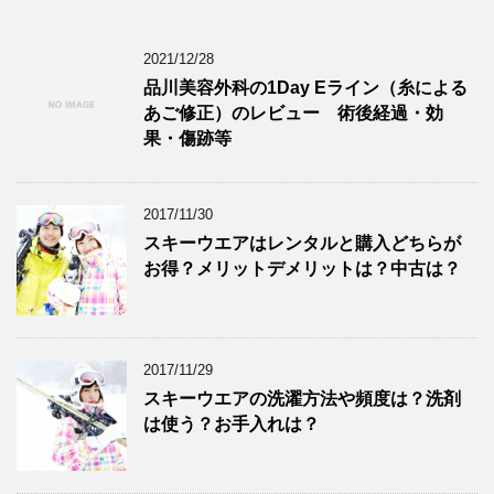
ア
ド
2021/12/28
レ
品川美容外科の1Day Eライン（糸による
ス
あご修正）のレビュー 術後経過・効
果・傷跡等
2017/11/30
スキーウエアはレンタルと購入どちらが
お得？メリットデメリットは？中古は？
2017/11/29
スキーウエアの洗濯方法や頻度は？洗剤
は使う？お手入れは？