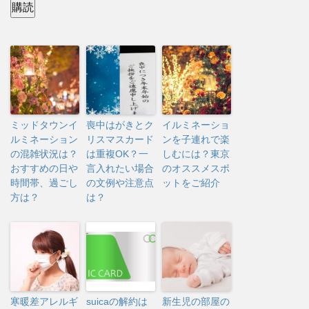
ル
購読
ア
ド
レ
ス
ミッドタウンイ
喪中はがきとク
イルミネーショ
ルミネーション
リスマスカード
ンを子連れで楽
の混雑状況は？
は重複OK？一
しむには？東京
おすすめの日や
言入れたい場合
のオススメスポ
時間帯、過ごし
の文例や注意点
ットをご紹介
方は？
は？
寒暖差アレルギ
suicaの解約は
新生児の部屋の