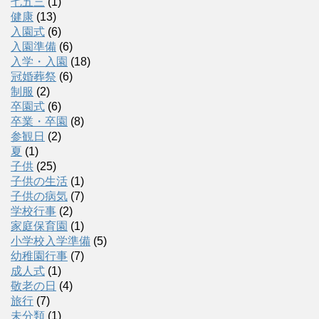
七五三
(1)
健康
(13)
入園式
(6)
入園準備
(6)
入学・入園
(18)
冠婚葬祭
(6)
制服
(2)
卒園式
(6)
卒業・卒園
(8)
参観日
(2)
夏
(1)
子供
(25)
子供の生活
(1)
子供の病気
(7)
学校行事
(2)
家庭保育園
(1)
小学校入学準備
(5)
幼稚園行事
(7)
成人式
(1)
敬老の日
(4)
旅行
(7)
未分類
(1)