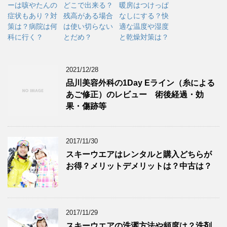
ーは咳やたんの
どこで出来る？
暖房はつけっぱ
症状もあり？対
残高がある場合
なしにする？快
策は？病院は何
は使い切らない
適な温度や湿度
科に行く？
とだめ？
と乾燥対策は？
2021/12/28
品川美容外科の1Day Eライン（糸による
あご修正）のレビュー 術後経過・効
果・傷跡等
2017/11/30
スキーウエアはレンタルと購入どちらが
お得？メリットデメリットは？中古は？
2017/11/29
スキーウエアの洗濯方法や頻度は？洗剤