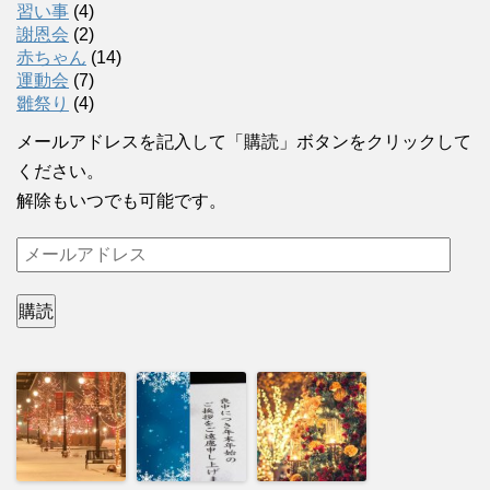
習い事
(4)
謝恩会
(2)
赤ちゃん
(14)
運動会
(7)
雛祭り
(4)
メールアドレスを記入して「購読」ボタンをクリックして
ください。
解除もいつでも可能です。
メ
ー
ル
購読
ア
ド
レ
ス