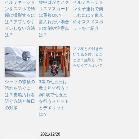
イルミネーショ
喪中はがきとク
イルミネーショ
ンをスマホで綺
リスマスカード
ンを子連れで楽
麗に撮影するに
は重複OK？一
しむには？東京
は？アプリや手
言入れたい場合
のオススメスポ
ブレしない方法
の文例や注意点
ットをご紹介
は？
は？
ママ友との付き合
いで気を付けるこ
とは？無理して作
らなくてもよい？
シャツの襟袖の
3歳の七五三は
汚れを防ぐに
数え年で行う？
は？皮脂汚れを
満2歳で七五三
防ぐ方法と毎日
を行うメリット
の対策
とデメリット
は？
2021/12/28