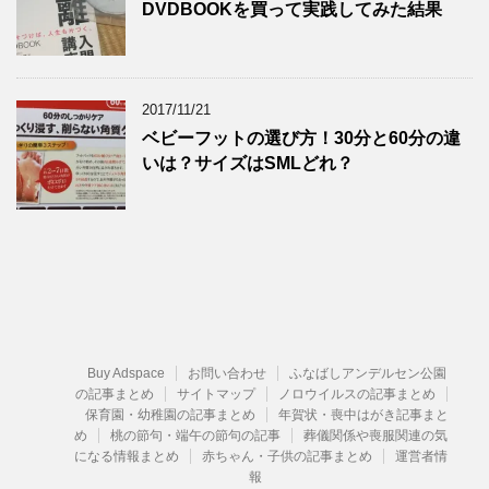
DVDBOOKを買って実践してみた結果
2017/11/21
ベビーフットの選び方！30分と60分の違
いは？サイズはSMLどれ？
Buy Adspace
お問い合わせ
ふなばしアンデルセン公園
の記事まとめ
サイトマップ
ノロウイルスの記事まとめ
保育園・幼稚園の記事まとめ
年賀状・喪中はがき記事まと
め
桃の節句・端午の節句の記事
葬儀関係や喪服関連の気
になる情報まとめ
赤ちゃん・子供の記事まとめ
運営者情
報