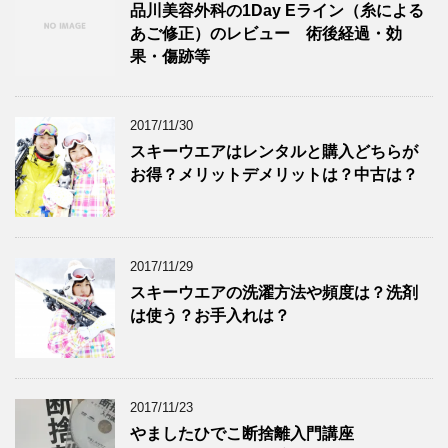
品川美容外科の1Day Eライン（糸による
あご修正）のレビュー 術後経過・効
果・傷跡等
2017/11/30
スキーウエアはレンタルと購入どちらが
お得？メリットデメリットは？中古は？
2017/11/29
スキーウエアの洗濯方法や頻度は？洗剤
は使う？お手入れは？
2017/11/23
やましたひでこ断捨離入門講座