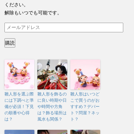
ください。
解除もいつでも可能です。
メ
ー
ル
購読
ア
ド
レ
ス
雛人形を選ぶ際
雛人形を飾るの
雛人形はいつど
には下調べと準
に良い時期や日
こで買うのがお
備が必須！下見
や時間や方角
すすめ？デパー
の順番や心得
は？飾る場所は
ト？問屋？ネッ
は？
風水も関係？
ト？