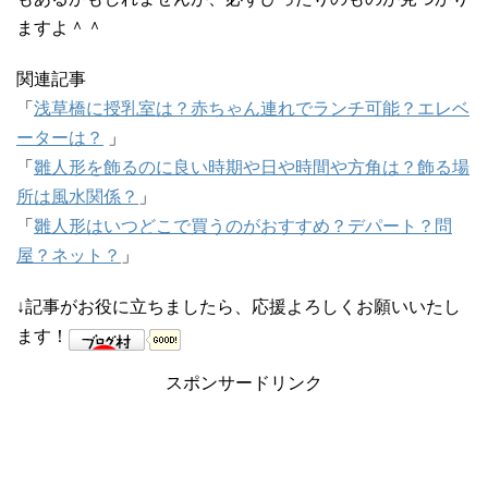
ますよ＾＾
関連記事
「
浅草橋に授乳室は？赤ちゃん連れでランチ可能？エレベ
ーターは？
」
「
雛人形を飾るのに良い時期や日や時間や方角は？飾る場
所は風水関係？
」
「
雛人形はいつどこで買うのがおすすめ？デパート？問
屋？ネット？
」
↓記事がお役に立ちましたら、応援よろしくお願いいたし
ます！
スポンサードリンク