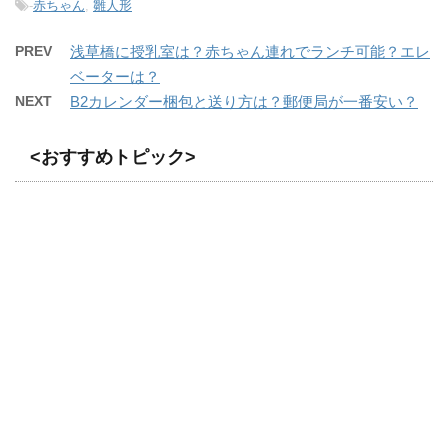
-
赤ちゃん
,
雛人形
PREV
浅草橋に授乳室は？赤ちゃん連れでランチ可能？エレ
ベーターは？
NEXT
B2カレンダー梱包と送り方は？郵便局が一番安い？
<おすすめトピック>