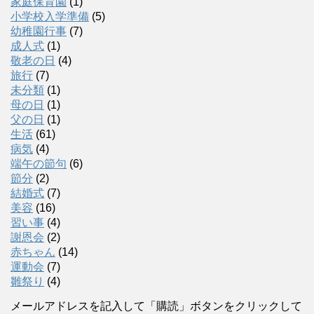
家庭保育園
(1)
小学校入学準備
(5)
幼稚園行事
(7)
成人式
(1)
敬老の日
(4)
旅行
(7)
未分類
(1)
母の日
(1)
父の日
(1)
生活
(61)
病気
(4)
端午の節句
(6)
節分
(2)
結婚式
(7)
美容
(16)
習い事
(4)
謝恩会
(2)
赤ちゃん
(14)
運動会
(7)
雛祭り
(4)
メールアドレスを記入して「購読」ボタンをクリックして