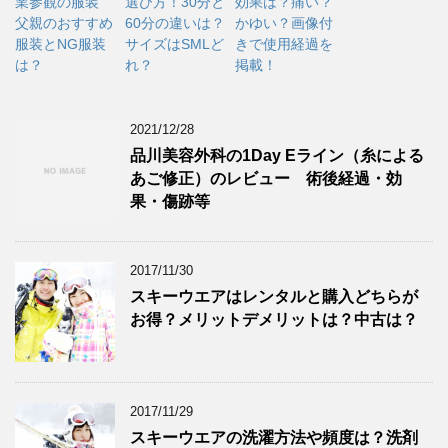
業参観の服装
選び方！30分と
効果は？痛い？
父親のおすすめ
60分の違いは？
かゆい？画像付
服装とNG服装
サイズはSMLど
きで使用経過を
は？
れ？
掲載！
2021/12/28
品川美容外科の1Day Eライン（糸による
あご修正）のレビュー 術後経過・効
果・傷跡等
2017/11/30
スキーウエアはレンタルと購入どちらが
お得？メリットデメリットは？中古は？
2017/11/29
スキーウエアの洗濯方法や頻度は？洗剤