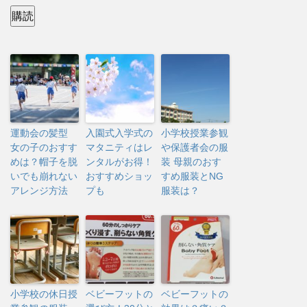
ル
購読
ア
ド
レ
ス
運動会の髪型
入園式入学式の
小学校授業参観
女の子のおすす
マタニティはレ
や保護者会の服
めは？帽子を脱
ンタルがお得！
装 母親のおす
いでも崩れない
おすすめショッ
すめ服装とNG
アレンジ方法
プも
服装は？
小学校の休日授
ベビーフットの
ベビーフットの