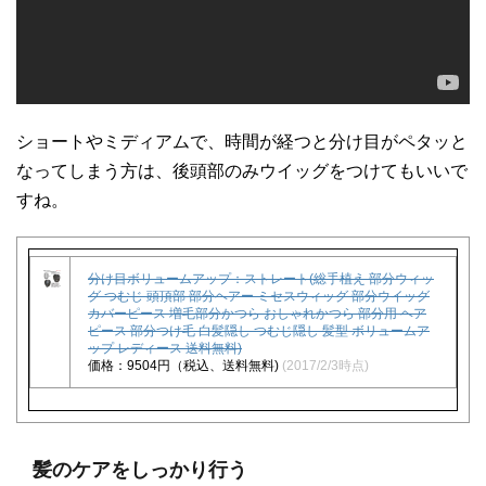
ショートやミディアムで、時間が経つと分け目がペタッと
なってしまう方は、後頭部のみウイッグをつけてもいいで
すね。
分け目ボリュームアップ：ストレート(総手植え 部分ウィッ
グ つむじ 頭頂部 部分ヘアー ミセスウィッグ 部分ウイッグ
カバーピース 増毛部分かつら おしゃれかつら 部分用 ヘア
ピース 部分つけ毛 白髪隠し つむじ隠し 髪型 ボリュームア
ップ レディース 送料無料)
価格：9504円（税込、送料無料)
(2017/2/3時点)
髪のケアをしっかり行う