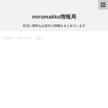
mirumakku情報局
生活に便利なお役立ち情報をまとめています
HOME
>
子供
>
入学・入園
>