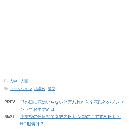
-
入学・入園
-
ファッション
,
小学校
,
髪型
PREV
母の日に花はいらないと言われたら？花以外のプレゼ
ントでおすすめは
NEXT
小学校の休日授業参観の服装 父親のおすすめ服装と
NG服装は？