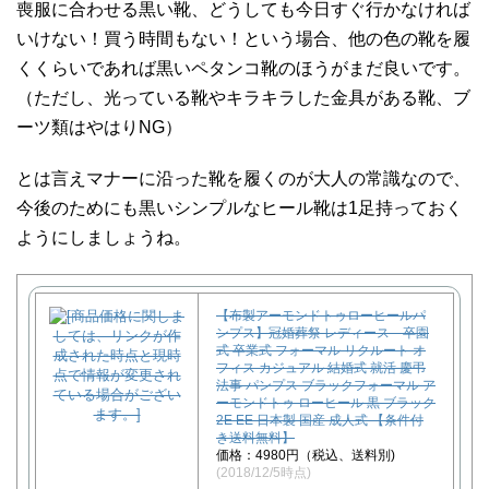
喪服に合わせる黒い靴、どうしても今日すぐ行かなければ
いけない！買う時間もない！という場合、他の色の靴を履
くくらいであれば黒いペタンコ靴のほうがまだ良いです。
（ただし、光っている靴やキラキラした金具がある靴、ブ
ーツ類はやはりNG）
とは言えマナーに沿った靴を履くのが大人の常識なので、
今後のためにも黒いシンプルなヒール靴は1足持っておく
ようにしましょうね。
【布製アーモンドトゥローヒールパ
ンプス】冠婚葬祭 レディース 卒園
式 卒業式 フォーマル リクルート オ
フィス カジュアル 結婚式 就活 慶弔
法事 パンプス ブラックフォーマル ア
ーモンドトゥ ローヒール 黒 ブラック
2E EE 日本製 国産 成人式 【条件付
き送料無料】
価格：4980円（税込、送料別)
(2018/12/5時点)