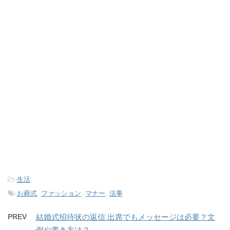
-
生活
-
お葬式
,
ファッション
,
マナー
,
法事
PREV
結婚式招待状の返信 出席でもメッセージは必要？文
例や書き方は？