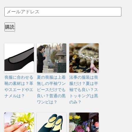
メ
ー
ル
購読
ア
ド
レ
ス
喪服に合わせる
夏の喪服は上着
法事の服装は喪
靴の素材は？革
無しの半袖ワン
服だけ？夏は半
やスエードやエ
ピースだけでも
袖でも良い？ス
ナメルは？
良い？普通の黒
トッキングは黒
ワンピは？
のみ？