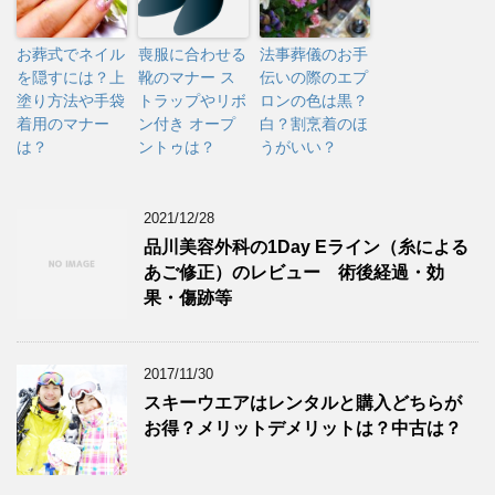
お葬式でネイル
喪服に合わせる
法事葬儀のお手
を隠すには？上
靴のマナー ス
伝いの際のエプ
塗り方法や手袋
トラップやリボ
ロンの色は黒？
着用のマナー
ン付き オープ
白？割烹着のほ
は？
ントゥは？
うがいい？
2021/12/28
品川美容外科の1Day Eライン（糸による
あご修正）のレビュー 術後経過・効
果・傷跡等
2017/11/30
スキーウエアはレンタルと購入どちらが
お得？メリットデメリットは？中古は？