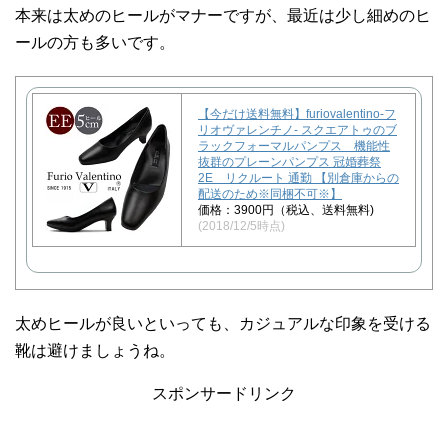
本来は太めのヒールがマナーですが、最近は少し細めのヒ
ールの方も多いです。
【今だけ送料無料】furiovalentino-フ
リオヴァレンチノ- スクエアトゥのブ
ラックフォーマルパンプス 機能性
抜群のプレーンパンプス 冠婚葬祭
2E リクルート 通勤 【別倉庫からの
配送のため※同梱不可※】
価格：3900円（税込、送料無料)
(2018/12/5時点)
太めヒールが良いといっても、カジュアルな印象を受ける
靴は避けましょうね。
スポンサードリンク